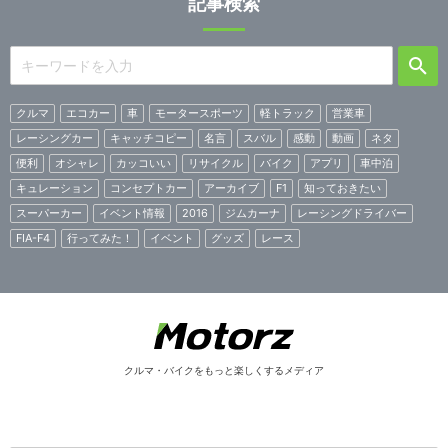
記事検索
クルマ
エコカー
車
モータースポーツ
軽トラック
営業車
レーシングカー
キャッチコピー
名言
スバル
感動
動画
ネタ
便利
オシャレ
カッコいい
リサイクル
バイク
アプリ
車中泊
キュレーション
コンセプトカー
アーカイブ
F1
知っておきたい
スーパーカー
イベント情報
2016
ジムカーナ
レーシングドライバー
FIA-F4
行ってみた！
イベント
グッズ
レース
クルマ・バイクをもっと楽しくするメディア