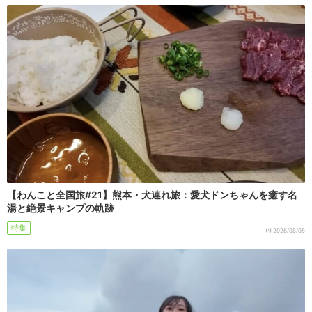
【わんこと全国旅#21】熊本・犬連れ旅：愛犬ドンちゃんを癒す名
湯と絶景キャンプの軌跡
特集
2026/08/08