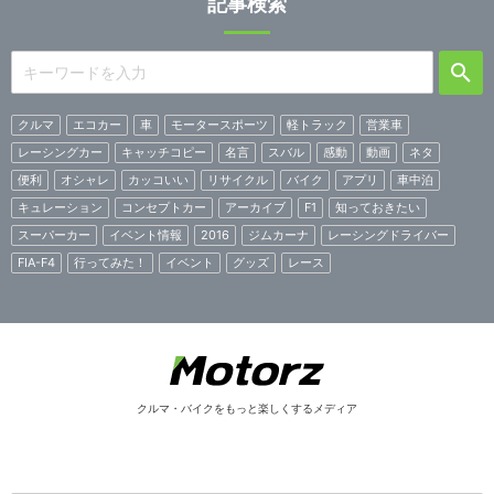
記事検索
クルマ
エコカー
車
モータースポーツ
軽トラック
営業車
レーシングカー
キャッチコピー
名言
スバル
感動
動画
ネタ
便利
オシャレ
カッコいい
リサイクル
バイク
アプリ
車中泊
キュレーション
コンセプトカー
アーカイブ
F1
知っておきたい
スーパーカー
イベント情報
2016
ジムカーナ
レーシングドライバー
FIA-F4
行ってみた！
イベント
グッズ
レース
クルマ・バイクをもっと楽しくするメディア