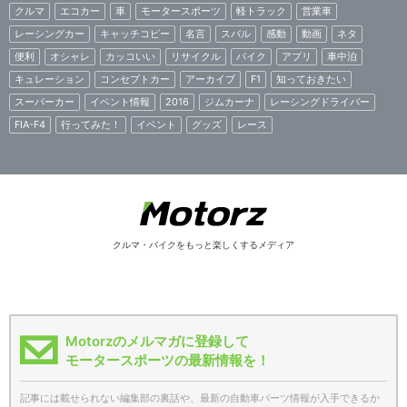
クルマ
エコカー
車
モータースポーツ
軽トラック
営業車
レーシングカー
キャッチコピー
名言
スバル
感動
動画
ネタ
便利
オシャレ
カッコいい
リサイクル
バイク
アプリ
車中泊
キュレーション
コンセプトカー
アーカイブ
F1
知っておきたい
スーパーカー
イベント情報
2016
ジムカーナ
レーシングドライバー
FIA-F4
行ってみた！
イベント
グッズ
レース
クルマ・バイクをもっと楽しくするメディア
Motorzのメルマガに登録して
モータースポーツの最新情報を！
記事には載せられない編集部の裏話や、最新の自動車パーツ情報が入手できるか