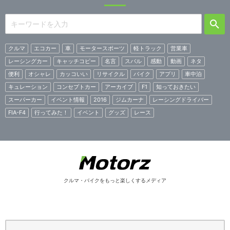
クルマ
エコカー
車
モータースポーツ
軽トラック
営業車
レーシングカー
キャッチコピー
名言
スバル
感動
動画
ネタ
便利
オシャレ
カッコいい
リサイクル
バイク
アプリ
車中泊
キュレーション
コンセプトカー
アーカイブ
F1
知っておきたい
スーパーカー
イベント情報
2016
ジムカーナ
レーシングドライバー
FIA-F4
行ってみた！
イベント
グッズ
レース
クルマ・バイクをもっと楽しくするメディア