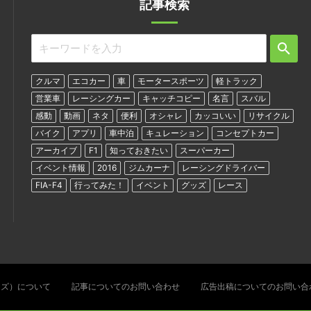
記事検索
クルマ
エコカー
車
モータースポーツ
軽トラック
営業車
レーシングカー
キャッチコピー
名言
スバル
感動
動画
ネタ
便利
オシャレ
カッコいい
リサイクル
バイク
アプリ
車中泊
キュレーション
コンセプトカー
アーカイブ
F1
知っておきたい
スーパーカー
イベント情報
2016
ジムカーナ
レーシングドライバー
FIA-F4
行ってみた！
イベント
グッズ
レース
ターズ）について
記事についてのお問い合わせ
広告出稿についてのお問い合