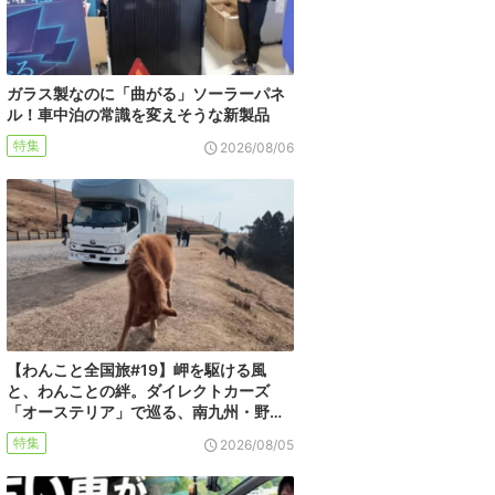
ガラス製なのに「曲がる」ソーラーパネ
ル！車中泊の常識を変えそうな新製品
特集
2026/08/06
【わんこと全国旅#19】岬を駆ける風
と、わんことの絆。ダイレクトカーズ
「オーステリア」で巡る、南九州・野…
特集
2026/08/05