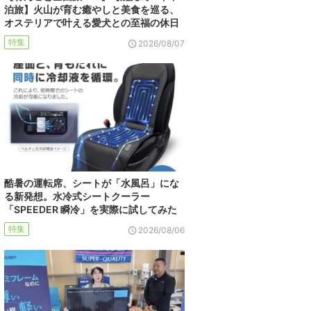
泊旅】火山が育む癒やしと美食を巡る、
オステリアで叶える愛犬との至福の休日
特集
2026/08/07
酷暑の運転席、シートが「水風呂」にな
る新発想。水冷式シートクーラー
「SPEEDER 瞬冷」を実際に試してみた
特集
2026/08/06