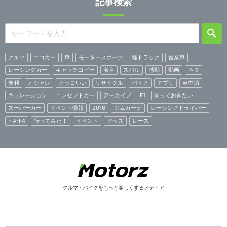
記事検索
クルマ
エコカー
車
モータースポーツ
軽トラック
営業車
レーシングカー
キャッチコピー
名言
スバル
感動
動画
ネタ
便利
オシャレ
カッコいい
リサイクル
バイク
アプリ
車中泊
キュレーション
コンセプトカー
アーカイブ
F1
知っておきたい
スーパーカー
イベント情報
2016
ジムカーナ
レーシングドライバー
FIA-F4
行ってみた！
イベント
グッズ
レース
クルマ・バイクをもっと楽しくするメディア