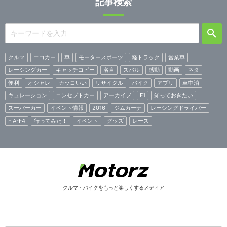
記事検索
クルマ
エコカー
車
モータースポーツ
軽トラック
営業車
レーシングカー
キャッチコピー
名言
スバル
感動
動画
ネタ
便利
オシャレ
カッコいい
リサイクル
バイク
アプリ
車中泊
キュレーション
コンセプトカー
アーカイブ
F1
知っておきたい
スーパーカー
イベント情報
2016
ジムカーナ
レーシングドライバー
FIA-F4
行ってみた！
イベント
グッズ
レース
クルマ・バイクをもっと楽しくするメディア