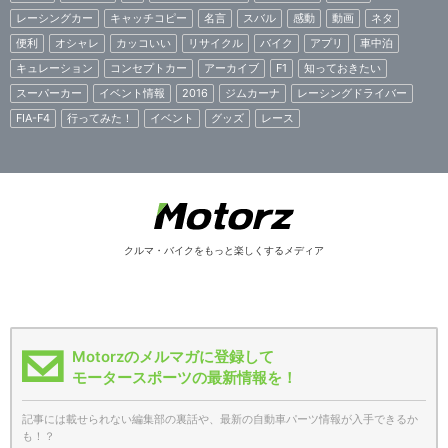
レーシングカー
キャッチコピー
名言
スバル
感動
動画
ネタ
便利
オシャレ
カッコいい
リサイクル
バイク
アプリ
車中泊
キュレーション
コンセプトカー
アーカイブ
F1
知っておきたい
スーパーカー
イベント情報
2016
ジムカーナ
レーシングドライバー
FIA-F4
行ってみた！
イベント
グッズ
レース
クルマ・バイクをもっと楽しくするメディア
Motorzのメルマガに登録して
モータースポーツの最新情報を！
記事には載せられない編集部の裏話や、最新の自動車パーツ情報が入手できるか
も！？