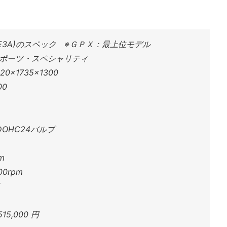
E-DE3A)のスペック ※ＧＰＸ：最上位モデル
ポーツ・スペシャリティ
0×1735×1300
00
OHC24バルブ
m
0rpm
5,000 円