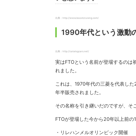
出典：http://www.boostcruising.com/
1990年代という激動
出典：http://catalogcars.net/
実はFTOという名前が登場するのは初
れました。
これは、1970年代の三菱を代表し
年半販売されました。
その名称を引き継いだのですが、そ
FTOが登場した今から20年以上前の
・リレハンメルオリンピック開催