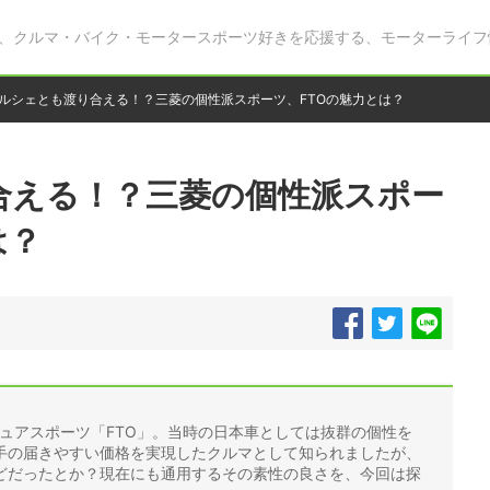
、クルマ・バイク・モータースポーツ好きを応援する、モーターライフ
ルシェとも渡り合える！？三菱の個性派スポーツ、FTOの魅力とは？
合える！？三菱の個性派スポー
は？
ピュアスポーツ「FTO」。当時の日本車としては抜群の個性を
手の届きやすい価格を実現したクルマとして知られましたが、
どだったとか？現在にも通用するその素性の良さを、今回は探