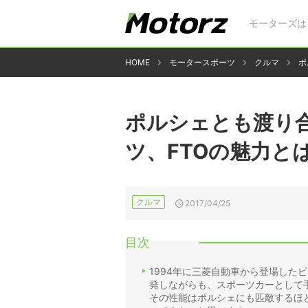
モーターズは
HOME
モータースポーツ
クルマ
ポ
ポルシェとも渡り
ツ、FTOの魅力と
クルマ
2017/04/25
目次
1994年に三菱自動車から登場した
発しながらも、スポーツカーとして
その性能はポルシェにも匹敵するほ