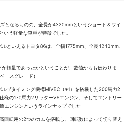
イズとなるものの、全長が4320mmというショート＆ワイ
kgという軽量な車重が特徴でした。
といえるトヨタ86は、全幅1775mm、全長4240mm、
ツが軽量であったかということが、数値からも伝わりま
車両ベースグレード）
ブタイミング機構MIVEC（※1）を搭載した200馬力2
載仕様の170馬力2リッターV6エンジン。そしてエントリー
4気筒エンジンというラインナップでした
と高回転用の2つのカムを搭載し、回転数によって切り替え