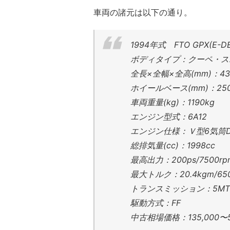
車両の諸元は以下の通り。
1994年式 FTO GPX(
ボディタイプ：クーペ・ス
全長×全幅×全高(mm)：432
ホイールベース(mm)：25
車両重量(kg)：1190kg
エンジン型式：6A12
エンジン仕様：Ｖ型6気筒D
総排気量(cc)：1998cc
最高出力：200ps/7500rp
最大トルク：20.4kgm/650
トランスミッション：5MT
駆動方式：FF
中古相場価格：135,000〜51