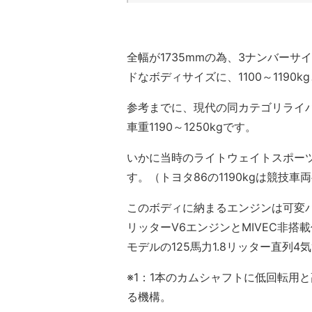
全幅が1735mmの為、3ナンバーサ
ドなボディサイズに、1100～1190
参考までに、現代の同カテゴリライバル
車重1190～1250kgです。
いかに当時のライトウェイトスポー
す。（トヨタ86の1190kgは競技
このボディに納まるエンジンは可変バル
リッターV6エンジンとMIVEC非搭
モデルの125馬力1.8リッター直列
※1：1本のカムシャフトに低回転用
る機構。