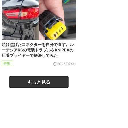
焼け焦げたコネクターを自分で直す。ル
ーテシアRSの電装トラブルをKNIPEXの
圧着プライヤーで解決してみた
特集
2026/07/31
もっと見る