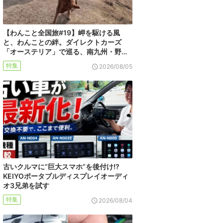
【わんこと全国旅#19】岬を駆ける風
と、わんことの絆。ダイレクトカーズ
「オーステリア」で巡る、南九州・野…
特集
2026/08/05
古いクルマに“巨大スマホ”を後付け!?
KEIYOポータブルディスプレイオーディ
オ3兄弟を試す
特集
2026/08/04