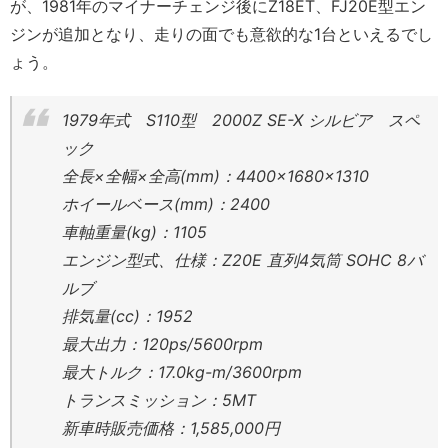
が、1981年のマイナーチェンジ後にZ18ET、FJ20E型エン
ジンが追加となり、走りの面でも意欲的な1台といえるでし
ょう。
1979年式 S110型 2000Z SE-X シルビア スペ
ック
全長×全幅×全高(mm)：4400×1680×1310
ホイールベース(mm)：2400
車軸重量(kg)：1105
エンジン型式、仕様：Z20E 直列4気筒 SOHC 8バ
ルブ
排気量(cc)：1952
最大出力：120ps/5600rpm
最大トルク：17.0kg-m/3600rpm
トランスミッション：5MT
新車時販売価格：1,585,000円