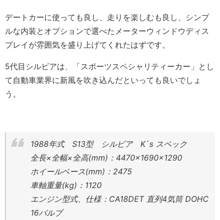
デートカーに使っても良し、走りを楽しむも良し、シンプ
ルな内装とオプションで選べたメーターウィンドウディス
プレイが雰囲気を盛り上げてくれたはずです。
5代目シルビアは、「スポーツスペシャリティーカー」とし
て自動車業界に新風を吹き込んだといっても良いでしょ
う。
1988年式 S13型 シルビア K`s スペック
全長×全幅×全高(mm)：4470×1690×1290
ホイールベース(mm)：2475
車軸重量(kg)：1120
エンジン型式、仕様：CA18DET 直列4気筒 DOHC
16バルブ