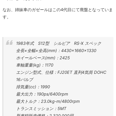
なお、姉妹車のガゼールはこの4代目にて廃盤となっていま
す。
1983年式 S12型 シルビア RS-X スペック
全長×全幅×全高(mm)：4430×1660×1330
ホイールベース(mm)：2425
車軸重量(kg)：1170
エンジン型式、仕様：FJ20ET 直列4気筒 DOHC
16バルブ
排気量(cc)：1990
最大出力：190ps/6400rpm
最大トルク：23.0kg-m/4800rpm
トランスミッション：5MT
新車時販売価格：2,320,000円