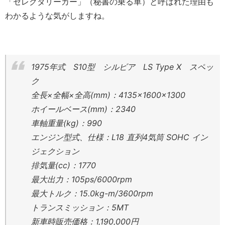
「セレクタリーカー」（秘書の乗る車）と呼ばれた理由も
わかるような気がしますね。
1975年式 S10型 シルビア LS Type X スペッ
ク
全長×全幅×全高(mm)：4135×1600×1300
ホイールベース(mm)：2340
車軸重量(kg)：990
エンジン型式、仕様：L18 直列4気筒 SOHC イン
ジェクション
排気量(cc)：1770
最大出力：105ps/6000rpm
最大トルク：15.0kg-m/3600rpm
トランスミッション：5MT
新車時販売価格：1,190,000円