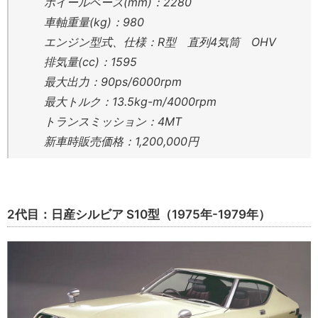
ホイールベース(mm)：2280
車軸重量(kg)：980
エンジン型式、仕様：R型 直列4気筒 OHV
排気量(cc)：1595
最大出力：90ps/6000rpm
最大トルク：13.5kg-m/4000rpm
トランスミッション：4MT
新車時販売価格：1,200,000円
2代目：日産シルビア S10型（1975年-1979年）