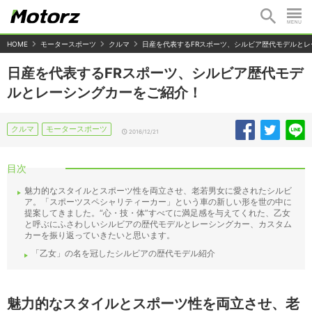
HOME
モータースポーツ
クルマ
日産を代表するFRスポーツ、シルビア歴代モデルと
日産を代表するFRスポーツ、シルビア歴代モデ
ルとレーシングカーをご紹介！
クルマ
モータースポーツ
2016/12/21
目次
魅力的なスタイルとスポーツ性を両立させ、老若男女に愛されたシルビ
ア。「スポーツスペシャリティーカー」という車の新しい形を世の中に
提案してきました。“心・技・体”すべてに満足感を与えてくれた、乙女
と呼ぶにふさわしいシルビアの歴代モデルとレーシングカー、カスタム
カーを振り返っていきたいと思います。
「乙女」の名を冠したシルビアの歴代モデル紹介
魅力的なスタイルとスポーツ性を両立させ、老