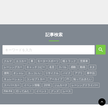
記事検索
クルマ
エコカー
車
モータースポーツ
軽トラック
営業車
レーシングカー
キャッチコピー
名言
スバル
感動
動画
ネタ
便利
オシャレ
カッコいい
リサイクル
バイク
アプリ
車中泊
キュレーション
コンセプトカー
アーカイブ
F1
知っておきたい
スーパーカー
イベント情報
2016
ジムカーナ
レーシングドライバー
FIA-F4
行ってみた！
イベント
グッズ
レース