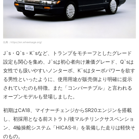
出典：https://en.wheelsage.org/
J`s・Q`s・K`sなど、トランプをモチーフとしたグレード
設定も関心を集め、J`sは初心者向け兼価グレード、Q`sは
女性でも扱いやすいノンターボ、K`sはターボパワーを欲す
る男性といったように、使用用途が販売側より明確に提示
されていたのも特徴。また「コンバーチブル」と言われる
オープンモデルも登場しました。
初期はCA18、マイナーチェンジからSR20エンジンを搭載
し、初採用となる前ストラト/後マルチリンクサスペンショ
ン、4輪操舵システム「HICAS-Ⅱ」を装備した走りは軽快そ
のもの。