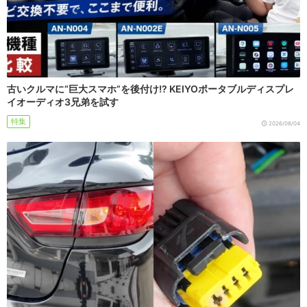
古いクルマに“巨大スマホ”を後付け!? KEIYOポータブルディスプレ
イオーディオ3兄弟を試す
特集
2026/08/04