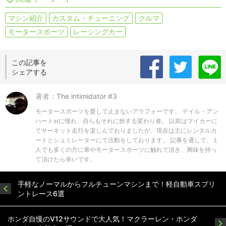
マシン紹介
カスタム・チューニング
クルマ
モータースポーツ
レーシングカー
この記事を
シェアする
著者：The intimidator #3
モータースポーツを愛して止まないアラフォーです。 デイル・アン
ハートsrに憧れ、自らもそれに扮する変わり者。 以前はマイカーに
てサーキット走行を楽しんでおりましたが、現在は主にレンタルカ
ートとシュミレーターにて活動をしております。 記事を通して、１
人でも多くの方に車やモータースポーツに触れて頂き、興味を持っ
て頂けたら幸いです。
手軽なノーマルからフルチューンマシンまで！軽自動車スプリ
ントレース6選
ホンダ自慢のV12サウンドで大人気！マクラーレン・ホンダ