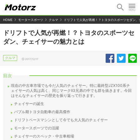
HOME
モータースポーツ
クルマ
ドリフトで人気が再燃！？トヨタのスポーツセダン、
ドリフトで人気が再燃！？トヨタのスポーツセ
ダン、チェイサーの魅力とは
クルマ
2017/12/17
目次
現在の中古車市場でも今だ人気のチェイサー。特に最終型JZX100系チ
ェイサーの人気は高く、同じマークⅡ3兄弟の中でも群を抜きます。今回
はそんなチェイサーの歴史を振り返って行きます。
チェイサーの誕生
バブル期トヨタ自動車の最高傑作
ドリフトベースマシンとして今でも大人気のチェイサー
モータースポーツでの活躍
チェイサーのスペック・中古車相場