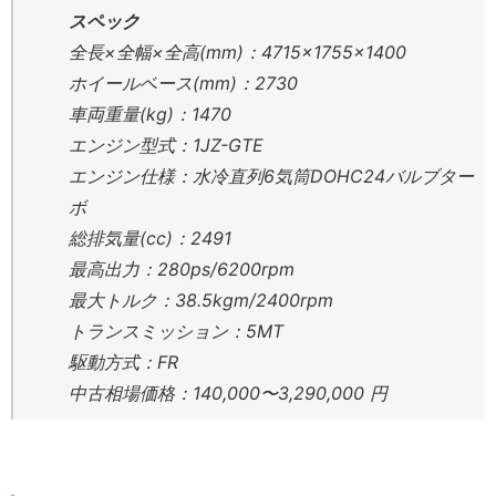
スペック
全長×全幅×全高(mm)：4715×1755×1400
ホイールベース(mm)：2730
車両重量(kg)：1470
エンジン型式：1JZ-GTE
エンジン仕様：水冷直列6気筒DOHC24バルブター
ボ
総排気量(cc)：2491
最高出力：280ps/6200rpm
最大トルク：38.5kgm/2400rpm
トランスミッション：5MT
駆動方式：FR
中古相場価格：140,000〜3,290,000 円