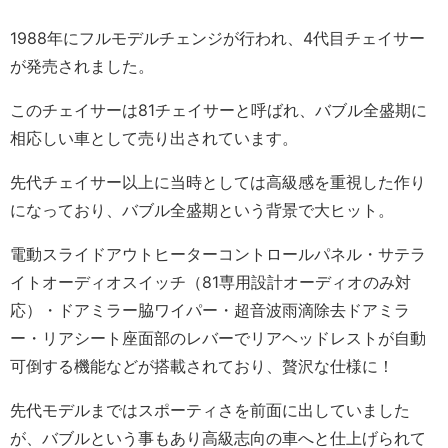
1988年にフルモデルチェンジが行われ、4代目チェイサー
が発売されました。
このチェイサーは81チェイサーと呼ばれ、バブル全盛期に
相応しい車として売り出されています。
先代チェイサー以上に当時としては高級感を重視した作り
になっており、バブル全盛期という背景で大ヒット。
電動スライドアウトヒーターコントロールパネル・サテラ
イトオーディオスイッチ（81専用設計オーディオのみ対
応）・ドアミラー脇ワイパー・超音波雨滴除去ドアミラ
ー・リアシート座面部のレバーでリアヘッドレストが自動
可倒する機能などが搭載されており、贅沢な仕様に！
先代モデルまではスポーティさを前面に出していました
が、バブルという事もあり高級志向の車へと仕上げられて