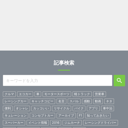
記事検索
クルマ
エコカー
車
モータースポーツ
軽トラック
営業車
レーシングカー
キャッチコピー
名言
スバル
感動
動画
ネタ
便利
オシャレ
カッコいい
リサイクル
バイク
アプリ
車中泊
キュレーション
コンセプトカー
アーカイブ
F1
知っておきたい
スーパーカー
イベント情報
2016
ジムカーナ
レーシングドライバー