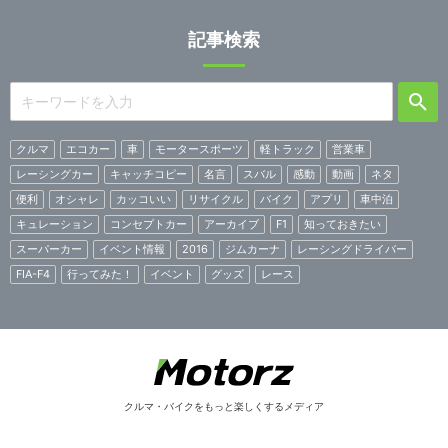
記事検索
クルマ
エコカー
車
モータースポーツ
軽トラック
営業車
レーシングカー
キャッチコピー
名言
スバル
感動
動画
ネタ
便利
オシャレ
カッコいい
リサイクル
バイク
アプリ
車中泊
キュレーション
コンセプトカー
アーカイブ
F1
知っておきたい
スーパーカー
イベント情報
2016
ジムカーナ
レーシングドライバー
FIA-F4
行ってみた！
イベント
グッズ
レース
クルマ・バイクをもっと楽しくするメディア