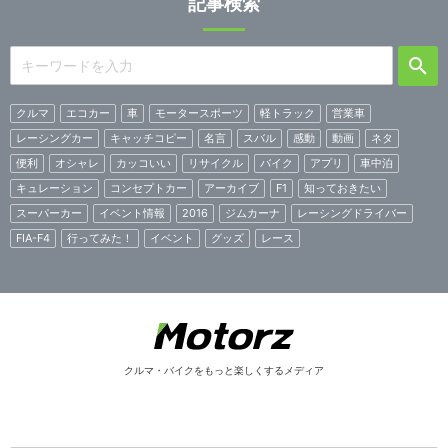
記事検索
クルマ
エコカー
車
モータースポーツ
軽トラック
営業車
レーシングカー
キャッチコピー
名言
スバル
感動
動画
ネタ
便利
オシャレ
カッコいい
リサイクル
バイク
アプリ
車中泊
キュレーション
コンセプトカー
アーカイブ
F1
知っておきたい
スーパーカー
イベント情報
2016
ジムカーナ
レーシングドライバー
FIA-F4
行ってみた！
イベント
グッズ
レース
クルマ・バイクをもっと楽しくするメディア