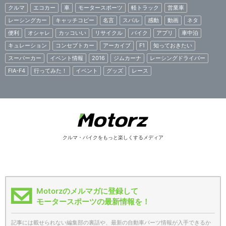
クルマ
エコカー
車
モータースポーツ
軽トラック
営業車
レーシングカー
キャッチコピー
名言
スバル
感動
動画
ネタ
便利
オシャレ
カッコいい
リサイクル
バイク
アプリ
車中泊
キュレーション
コンセプトカー
アーカイブ
F1
知っておきたい
スーパーカー
イベント情報
2016
ジムカーナ
レーシングドライバー
FIA-F4
行ってみた！
イベント
グッズ
レース
クルマ・バイクをもっと楽しくするメディア
Motorzのメルマガに登録して
モータースポーツの最新情報を！
記事には載せられない編集部の裏話や、最新の自動車パーツ情報が入手できるか