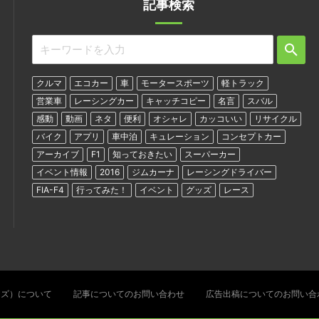
記事検索
クルマ
エコカー
車
モータースポーツ
軽トラック
営業車
レーシングカー
キャッチコピー
名言
スバル
感動
動画
ネタ
便利
オシャレ
カッコいい
リサイクル
バイク
アプリ
車中泊
キュレーション
コンセプトカー
アーカイブ
F1
知っておきたい
スーパーカー
イベント情報
2016
ジムカーナ
レーシングドライバー
FIA-F4
行ってみた！
イベント
グッズ
レース
ターズ）について
記事についてのお問い合わせ
広告出稿についてのお問い合