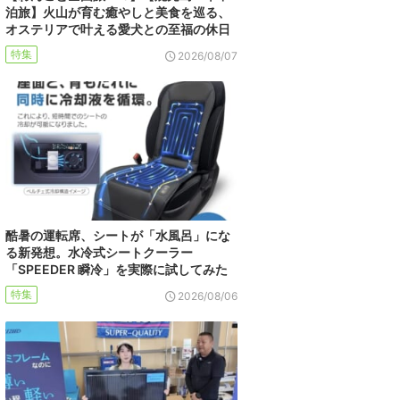
泊旅】火山が育む癒やしと美食を巡る、
オステリアで叶える愛犬との至福の休日
特集
2026/08/07
酷暑の運転席、シートが「水風呂」にな
る新発想。水冷式シートクーラー
「SPEEDER 瞬冷」を実際に試してみた
特集
2026/08/06