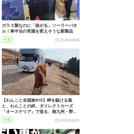
ガラス製なのに「曲がる」ソーラーパネ
ル！車中泊の常識を変えそうな新製品
特集
2026/08/06
【わんこと全国旅#19】岬を駆ける風
と、わんことの絆。ダイレクトカーズ
「オーステリア」で巡る、南九州・野…
特集
2026/08/05