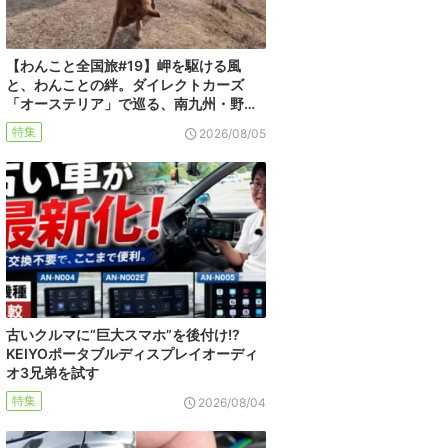
【わんこと全国旅#19】岬を駆ける風
と、わんことの絆。ダイレクトカーズ
「オーステリア」で巡る、南九州・野…
特集
2026/08/05
古いクルマに“巨大スマホ”を後付け!?
KEIYOポータブルディスプレイオーディ
オ3兄弟を試す
特集
2026/08/04