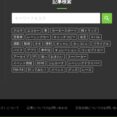
記事検索
クルマ
エコカー
車
モータースポーツ
軽トラック
営業車
レーシングカー
キャッチコピー
名言
スバル
感動
動画
ネタ
便利
オシャレ
カッコいい
リサイクル
バイク
アプリ
車中泊
キュレーション
コンセプトカー
アーカイブ
F1
知っておきたい
スーパーカー
イベント情報
2016
ジムカーナ
レーシングドライバー
FIA-F4
行ってみた！
イベント
グッズ
レース
ターズ）について
記事についてのお問い合わせ
広告出稿についてのお問い合