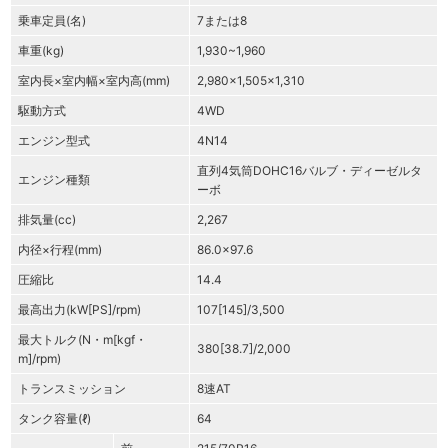
乗車定員(名)
7または8
車重(kg)
1,930~1,960
室内長×室内幅×室内高(mm)
2,980×1,505×1,310
駆動方式
4WD
エンジン型式
4N14
直列4気筒DOHC16バルブ・ディーゼルタ
エンジン種類
ーボ
排気量(cc)
2,267
内径×行程(mm)
86.0×97.6
圧縮比
14.4
最高出力(kW[PS]/rpm)
107[145]/3,500
最大トルク(N・m[kgf・
380[38.7]/2,000
m]/rpm)
トランスミッション
8速AT
タンク容量(ℓ)
64