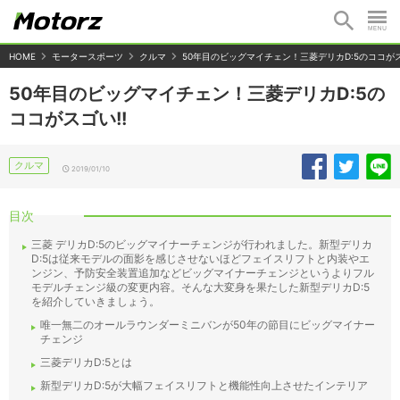
HOME
モータースポーツ
クルマ
50年目のビッグマイチェン！三菱デリカD:5のココがス
50年目のビッグマイチェン！三菱デリカD:5の
ココがスゴい!!
クルマ
2019/01/10
目次
三菱 デリカD:5のビッグマイナーチェンジが行われました。新型デリカ
D:5は従来モデルの面影を感じさせないほどフェイスリフトと内装やエ
ンジン、予防安全装置追加などビッグマイナーチェンジというよりフル
モデルチェンジ級の変更内容。そんな大変身を果たした新型デリカD:5
を紹介していきましょう。
唯一無二のオールラウンダーミニバンが50年の節目にビッグマイナー
チェンジ
三菱デリカD:5とは
新型デリカD:5が大幅フェイスリフトと機能性向上させたインテリア