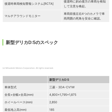
後退時に斜め後方の車両を検知
後退時車両検知警報システム[RCTA]
して注意を喚起。
車両前後左右4つのカメラで車
マルチアラウンドモニター
両周囲の死角を安全に確認。
新型デリカD:5のスペック
(c) Mitsubishi Motors Corporation. All rights reserved.
新型デリカD:5
車体型式
三菱・3DA-CV1W
全長×全幅×全高(mm)
4,800×1,795×1,875
ホイールベース(mm)
2,850
最低地上高(mm)
185