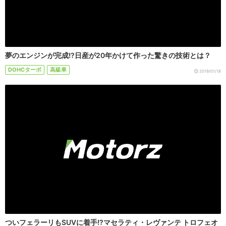
夢のエンジンが完成!?日産が20年かけて作った驚きの技術とは？
DOHCターボ
高級車
2019/01/18
ついフェラーリもSUVに着手!?マセラティ・レヴァンテ トロフェオ