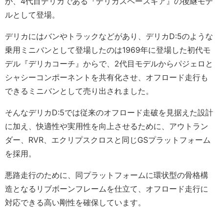
が、4代目デリカである『デリカスペースギア』の後継モデ
ルとして登場。
デリカにはバンやトラックなどがあり、デリカD:5のような
乗用ミニバンとして登場したのは1969年に登場した初代モ
デル『デリカコーチ』からで、2代目モデルからパジェロと
シャシーコンポーネントを共有化させ、オフロード走行も
できるミニバンとして売り出されました。
そんなデリカD:5では従来のオフロード走破を見据えた設計
に加え、快適性や実用性を向上させるために、アウトラン
ダー、RVR、エクリプスクロスと同じGSプラットフォーム
を採用。
悪路走行のために、同プラットフォームに環状型の骨格構
造となるリブボーンフレームを仕立て、オフロード走行に
対応できる高い剛性を確保しています。