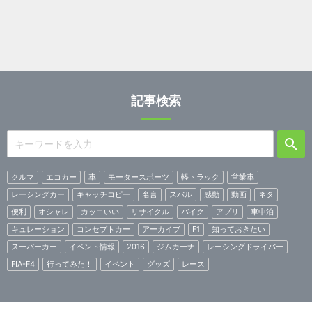
記事検索
クルマ
エコカー
車
モータースポーツ
軽トラック
営業車
レーシングカー
キャッチコピー
名言
スバル
感動
動画
ネタ
便利
オシャレ
カッコいい
リサイクル
バイク
アプリ
車中泊
キュレーション
コンセプトカー
アーカイブ
F1
知っておきたい
スーパーカー
イベント情報
2016
ジムカーナ
レーシングドライバー
FIA-F4
行ってみた！
イベント
グッズ
レース