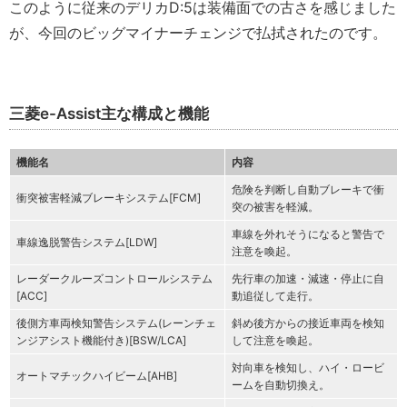
このように従来のデリカD:5は装備面での古さを感じました
が、今回のビッグマイナーチェンジで払拭されたのです。
三菱e-Assist主な構成と機能
機能名
内容
危険を判断し自動ブレーキで衝
衝突被害軽減ブレーキシステム[FCM]
突の被害を軽減。
車線を外れそうになると警告で
車線逸脱警告システム[LDW]
注意を喚起。
レーダークルーズコントロールシステム
先行車の加速・減速・停止に自
[ACC]
動追従して走行。
後側方車両検知警告システム(レーンチェ
斜め後方からの接近車両を検知
ンジアシスト機能付き)[BSW/LCA]
して注意を喚起。
対向車を検知し、ハイ・ロービ
オートマチックハイビーム[AHB]
ームを自動切換え。