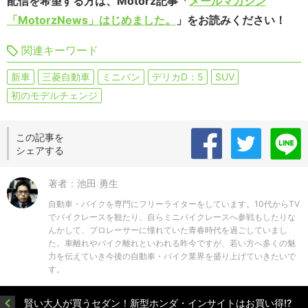
配信を希望する方は、Motorz記事「
メールマガジン
「MotorzNews」はじめました。
」をお読みください！
関連キーワード
新車
三菱自動車
ミニバン
デリカD：5
SUV
初のモデルチェンジ
この記事を
シェアする
著者：池田 勇生
自動車・バイクを専門にフリーライターをしています。10代からTV
でバイクレースを観たり、自らミニバイクレースへ参戦もしたりな
んかして、プロレーサーに憧れていた青春時代を過ごしていまし
た。車離れやバイク離れといわれる昨今ですが、若い方へ多くの魅
力を伝えていき今後の自動車・バイク業界を盛り上げていきたいで
す。
賢い大人が買うセダン！新型ホンダ・インサイトはお買い得!?