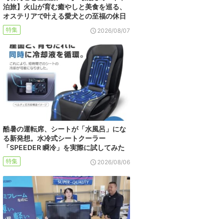
泊旅】火山が育む癒やしと美食を巡る、
オステリアで叶える愛犬との至福の休日
特集
2026/08/07
酷暑の運転席、シートが「水風呂」にな
る新発想。水冷式シートクーラー
「SPEEDER 瞬冷」を実際に試してみた
特集
2026/08/06