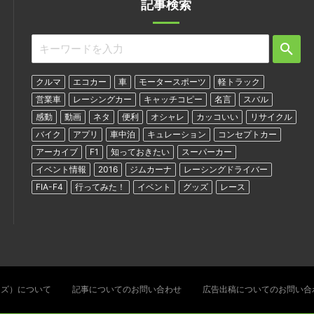
記事検索
クルマ
エコカー
車
モータースポーツ
軽トラック
営業車
レーシングカー
キャッチコピー
名言
スバル
感動
動画
ネタ
便利
オシャレ
カッコいい
リサイクル
バイク
アプリ
車中泊
キュレーション
コンセプトカー
アーカイブ
F1
知っておきたい
スーパーカー
イベント情報
2016
ジムカーナ
レーシングドライバー
FIA-F4
行ってみた！
イベント
グッズ
レース
ターズ）について
記事についてのお問い合わせ
広告出稿についてのお問い合