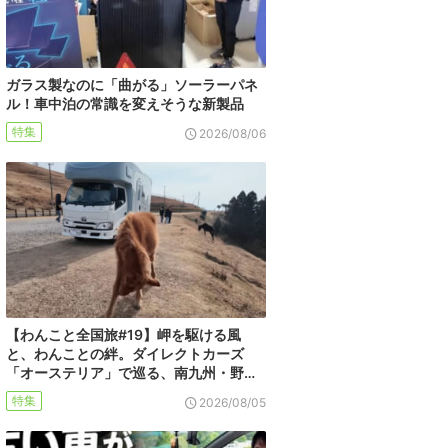
ガラス製なのに「曲がる」ソーラーパネ
ル！車中泊の常識を変えそうな新製品
特集
2026/08/06
【わんこと全国旅#19】岬を駆ける風
と、わんことの絆。ダイレクトカーズ
「オーステリア」で巡る、南九州・野…
特集
2026/08/05