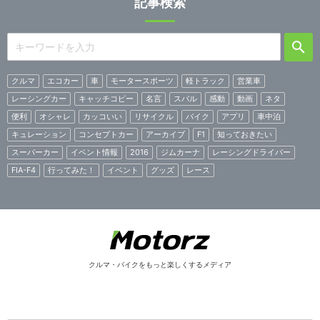
記事検索
クルマ
エコカー
車
モータースポーツ
軽トラック
営業車
レーシングカー
キャッチコピー
名言
スバル
感動
動画
ネタ
便利
オシャレ
カッコいい
リサイクル
バイク
アプリ
車中泊
キュレーション
コンセプトカー
アーカイブ
F1
知っておきたい
スーパーカー
イベント情報
2016
ジムカーナ
レーシングドライバー
FIA-F4
行ってみた！
イベント
グッズ
レース
クルマ・バイクをもっと楽しくするメディア