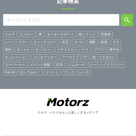
記事検索
クルマ
エコカー
車
モータースポーツ
軽トラック
営業車
レーシングカー
キャッチコピー
名言
スバル
感動
動画
ネタ
便利
オシャレ
カッコいい
リサイクル
バイク
アプリ
車中泊
キュレーション
コンセプトカー
アーカイブ
F1
知っておきたい
スーパーカー
イベント情報
2016
ジムカーナ
レーシングドライバー
FIA-F4
行ってみた！
イベント
グッズ
レース
クルマ・バイクをもっと楽しくするメディア