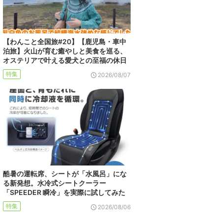
【わんこと全国旅#20】【鹿児島・車中
泊旅】火山が育む癒やしと美食を巡る、
オステリアで叶える愛犬との至福の休日
特集
2026/08/07
酷暑の運転席、シートが「水風呂」にな
る新発想。水冷式シートクーラー
「SPEEDER 瞬冷」を実際に試してみた
特集
2026/08/06