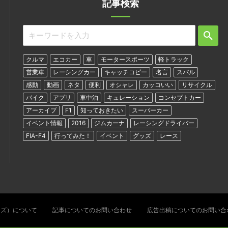
記事検索
クルマ
エコカー
車
モータースポーツ
軽トラック
営業車
レーシングカー
キャッチコピー
名言
スバル
感動
動画
ネタ
便利
オシャレ
カッコいい
リサイクル
バイク
アプリ
車中泊
キュレーション
コンセプトカー
アーカイブ
F1
知っておきたい
スーパーカー
イベント情報
2016
ジムカーナ
レーシングドライバー
FIA-F4
行ってみた！
イベント
グッズ
レース
ターズ）について
記事についてのお問い合わせ
広告出稿についてのお問い合