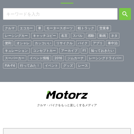
クルマ
エコカー
車
モータースポーツ
軽トラック
営業車
レーシングカー
キャッチコピー
名言
スバル
感動
動画
ネタ
便利
オシャレ
カッコいい
リサイクル
バイク
アプリ
車中泊
キュレーション
コンセプトカー
アーカイブ
F1
知っておきたい
スーパーカー
イベント情報
2016
ジムカーナ
レーシングドライバー
FIA-F4
行ってみた！
イベント
グッズ
レース
クルマ・バイクをもっと楽しくするメディア