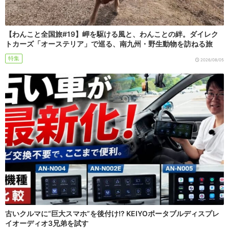
【わんこと全国旅#19】岬を駆ける風と、わんことの絆。ダイレク
トカーズ「オーステリア」で巡る、南九州・野生動物を訪ねる旅
特集
2026/08/05
古いクルマに“巨大スマホ”を後付け!? KEIYOポータブルディスプレ
イオーディオ3兄弟を試す