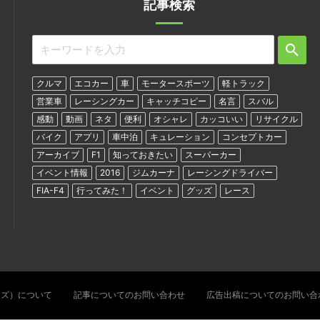
記事検索
クルマ
エコカー
車
モータースポーツ
軽トラック
営業車
レーシングカー
キャッチコピー
名言
スバル
感動
動画
ネタ
便利
オシャレ
カッコいい
リサイクル
バイク
アプリ
車中泊
キュレーション
コンセプトカー
アーカイブ
F1
知っておきたい
スーパーカー
イベント情報
2016
ジムカーナ
レーシングドライバー
FIA-F4
行ってみた！
イベント
グッズ
レース
ターズ）について
記事についてのお問い合わせ
広告出稿についてのお問い合