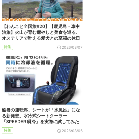
【わんこと全国旅#20】【鹿児島・車中
泊旅】火山が育む癒やしと美食を巡る、
オステリアで叶える愛犬との至福の休日
特集
2026/08/07
酷暑の運転席、シートが「水風呂」にな
る新発想。水冷式シートクーラー
「SPEEDER 瞬冷」を実際に試してみた
特集
2026/08/06