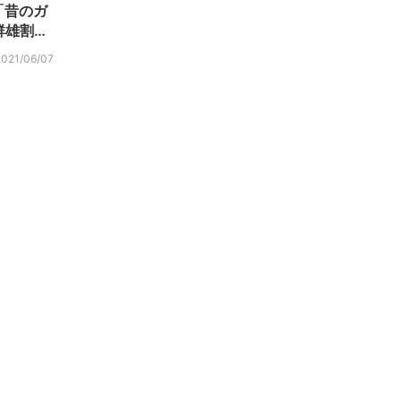
「昔のガ
群雄割…
2021/06/07