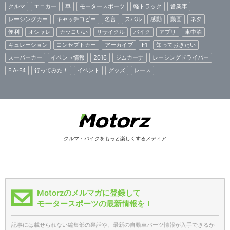
クルマ
エコカー
車
モータースポーツ
軽トラック
営業車
レーシングカー
キャッチコピー
名言
スバル
感動
動画
ネタ
便利
オシャレ
カッコいい
リサイクル
バイク
アプリ
車中泊
キュレーション
コンセプトカー
アーカイブ
F1
知っておきたい
スーパーカー
イベント情報
2016
ジムカーナ
レーシングドライバー
FIA-F4
行ってみた！
イベント
グッズ
レース
クルマ・バイクをもっと楽しくするメディア
Motorzのメルマガに登録して
モータースポーツの最新情報を！
記事には載せられない編集部の裏話や、最新の自動車パーツ情報が入手できるか