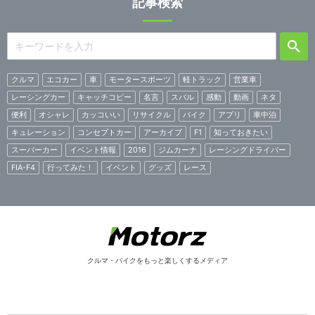
記事検索
クルマ
エコカー
車
モータースポーツ
軽トラック
営業車
レーシングカー
キャッチコピー
名言
スバル
感動
動画
ネタ
便利
オシャレ
カッコいい
リサイクル
バイク
アプリ
車中泊
キュレーション
コンセプトカー
アーカイブ
F1
知っておきたい
スーパーカー
イベント情報
2016
ジムカーナ
レーシングドライバー
FIA-F4
行ってみた！
イベント
グッズ
レース
クルマ・バイクをもっと楽しくするメディア