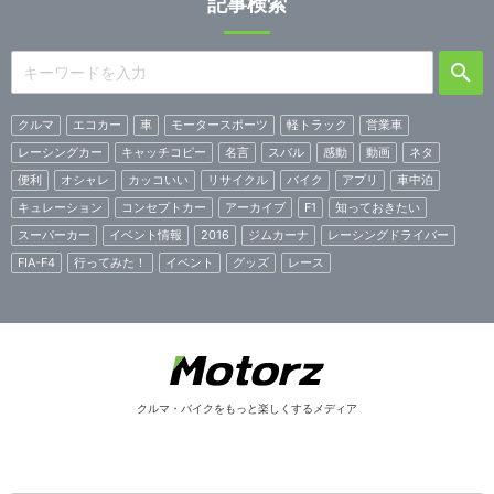
記事検索
クルマ
エコカー
車
モータースポーツ
軽トラック
営業車
レーシングカー
キャッチコピー
名言
スバル
感動
動画
ネタ
便利
オシャレ
カッコいい
リサイクル
バイク
アプリ
車中泊
キュレーション
コンセプトカー
アーカイブ
F1
知っておきたい
スーパーカー
イベント情報
2016
ジムカーナ
レーシングドライバー
FIA-F4
行ってみた！
イベント
グッズ
レース
クルマ・バイクをもっと楽しくするメディア