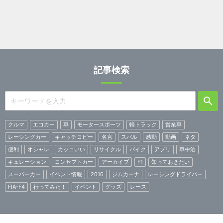
記事検索
クルマ
エコカー
車
モータースポーツ
軽トラック
営業車
レーシングカー
キャッチコピー
名言
スバル
感動
動画
ネタ
便利
オシャレ
カッコいい
リサイクル
バイク
アプリ
車中泊
キュレーション
コンセプトカー
アーカイブ
F1
知っておきたい
スーパーカー
イベント情報
2016
ジムカーナ
レーシングドライバー
FIA-F4
行ってみた！
イベント
グッズ
レース