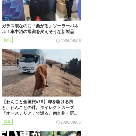
ガラス製なのに「曲がる」ソーラーパネ
ル！車中泊の常識を変えそうな新製品
特集
2026/08/06
【わんこと全国旅#19】岬を駆ける風
と、わんことの絆。ダイレクトカーズ
「オーステリア」で巡る、南九州・野…
特集
2026/08/05