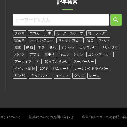
記事検索
クルマ
エコカー
車
モータースポーツ
軽トラック
営業車
レーシングカー
キャッチコピー
名言
スバル
感動
動画
ネタ
便利
オシャレ
カッコいい
リサイクル
バイク
アプリ
車中泊
キュレーション
コンセプトカー
アーカイブ
F1
知っておきたい
スーパーカー
イベント情報
2016
ジムカーナ
レーシングドライバー
FIA-F4
行ってみた！
イベント
グッズ
レース
ターズ）について
記事についてのお問い合わせ
広告出稿についてのお問い合