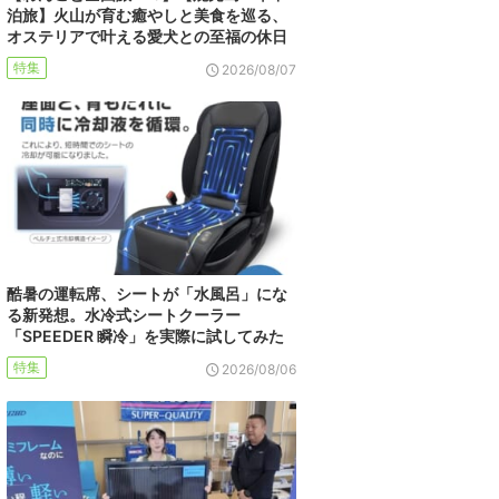
泊旅】火山が育む癒やしと美食を巡る、
オステリアで叶える愛犬との至福の休日
特集
2026/08/07
酷暑の運転席、シートが「水風呂」にな
る新発想。水冷式シートクーラー
「SPEEDER 瞬冷」を実際に試してみた
特集
2026/08/06