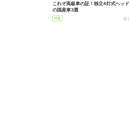
これぞ高級車の証！独立4灯式ヘッ
の国産車3選
特集