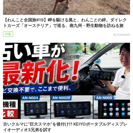
【わんこと全国旅#19】岬を駆ける風と、わんことの絆。ダイレク
トカーズ「オーステリア」で巡る、南九州・野生動物を訪ねる旅
特集
2026/08/05
古いクルマに“巨大スマホ”を後付け!? KEIYOポータブルディスプレ
イオーディオ3兄弟を試す