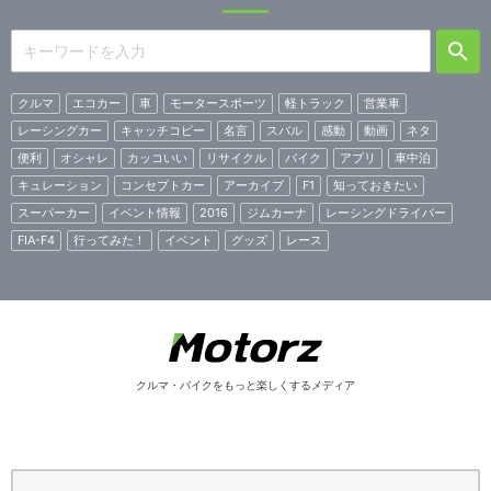
クルマ
エコカー
車
モータースポーツ
軽トラック
営業車
レーシングカー
キャッチコピー
名言
スバル
感動
動画
ネタ
便利
オシャレ
カッコいい
リサイクル
バイク
アプリ
車中泊
キュレーション
コンセプトカー
アーカイブ
F1
知っておきたい
スーパーカー
イベント情報
2016
ジムカーナ
レーシングドライバー
FIA-F4
行ってみた！
イベント
グッズ
レース
クルマ・バイクをもっと楽しくするメディア