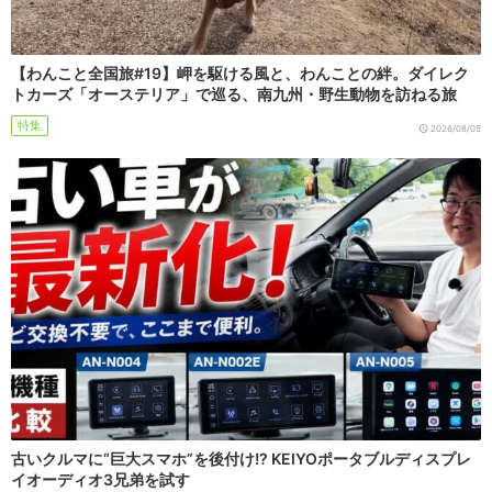
【わんこと全国旅#19】岬を駆ける風と、わんことの絆。ダイレク
トカーズ「オーステリア」で巡る、南九州・野生動物を訪ねる旅
特集
2026/08/05
古いクルマに“巨大スマホ”を後付け!? KEIYOポータブルディスプレ
イオーディオ3兄弟を試す