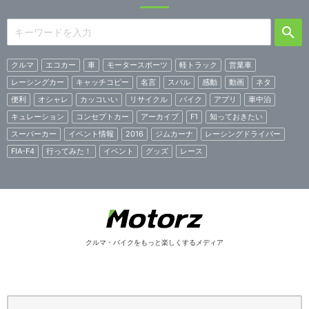
クルマ
エコカー
車
モータースポーツ
軽トラック
営業車
レーシングカー
キャッチコピー
名言
スバル
感動
動画
ネタ
便利
オシャレ
カッコいい
リサイクル
バイク
アプリ
車中泊
キュレーション
コンセプトカー
アーカイブ
F1
知っておきたい
スーパーカー
イベント情報
2016
ジムカーナ
レーシングドライバー
FIA-F4
行ってみた！
イベント
グッズ
レース
クルマ・バイクをもっと楽しくするメディア