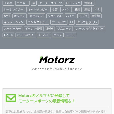
クルマ
エコカー
車
モータースポーツ
軽トラック
営業車
レーシングカー
キャッチコピー
名言
スバル
感動
動画
ネタ
便利
オシャレ
カッコいい
リサイクル
バイク
アプリ
車中泊
キュレーション
コンセプトカー
アーカイブ
F1
知っておきたい
スーパーカー
イベント情報
2016
ジムカーナ
レーシングドライバー
FIA-F4
行ってみた！
イベント
グッズ
レース
クルマ・バイクをもっと楽しくするメディア
Motorzのメルマガに登録して
モータースポーツの最新情報を！
記事には載せられない編集部の裏話や、最新の自動車パーツ情報が入手できるか