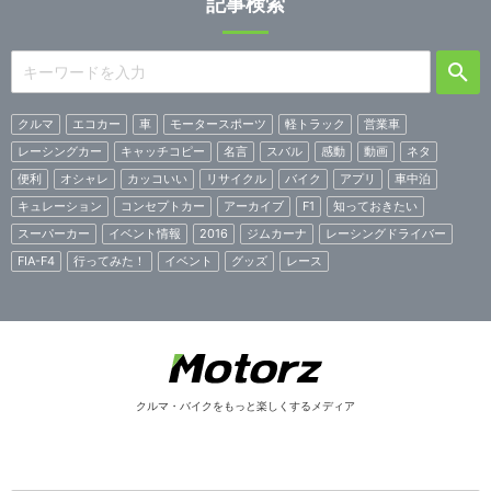
記事検索
クルマ
エコカー
車
モータースポーツ
軽トラック
営業車
レーシングカー
キャッチコピー
名言
スバル
感動
動画
ネタ
便利
オシャレ
カッコいい
リサイクル
バイク
アプリ
車中泊
キュレーション
コンセプトカー
アーカイブ
F1
知っておきたい
スーパーカー
イベント情報
2016
ジムカーナ
レーシングドライバー
FIA-F4
行ってみた！
イベント
グッズ
レース
クルマ・バイクをもっと楽しくするメディア