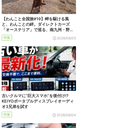
【わんこと全国旅#19】岬を駆ける風
と、わんことの絆。ダイレクトカーズ
「オーステリア」で巡る、南九州・野…
特集
2026/08/05
古いクルマに“巨大スマホ”を後付け!?
KEIYOポータブルディスプレイオーディ
オ3兄弟を試す
特集
2026/08/04