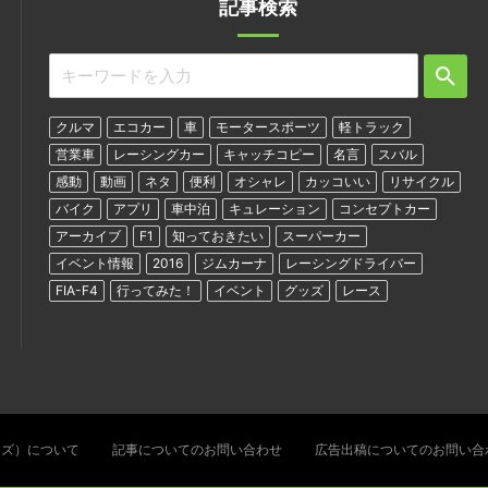
記事検索
クルマ
エコカー
車
モータースポーツ
軽トラック
営業車
レーシングカー
キャッチコピー
名言
スバル
感動
動画
ネタ
便利
オシャレ
カッコいい
リサイクル
バイク
アプリ
車中泊
キュレーション
コンセプトカー
アーカイブ
F1
知っておきたい
スーパーカー
イベント情報
2016
ジムカーナ
レーシングドライバー
FIA-F4
行ってみた！
イベント
グッズ
レース
ターズ）について
記事についてのお問い合わせ
広告出稿についてのお問い合