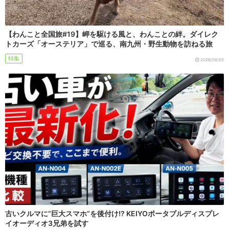
【わんこと全国旅#19】岬を駆ける風と、わんことの絆。ダイレク
トカーズ「オーステリア」で巡る、南九州・野生動物を訪ねる旅
特集
2026/08/05
古いクルマに“巨大スマホ”を後付け!? KEIYOポータブルディスプレ
イオーディオ3兄弟を試す