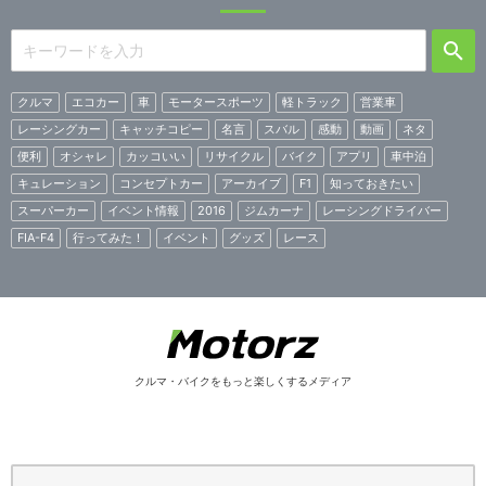
クルマ
エコカー
車
モータースポーツ
軽トラック
営業車
レーシングカー
キャッチコピー
名言
スバル
感動
動画
ネタ
便利
オシャレ
カッコいい
リサイクル
バイク
アプリ
車中泊
キュレーション
コンセプトカー
アーカイブ
F1
知っておきたい
スーパーカー
イベント情報
2016
ジムカーナ
レーシングドライバー
FIA-F4
行ってみた！
イベント
グッズ
レース
クルマ・バイクをもっと楽しくするメディア