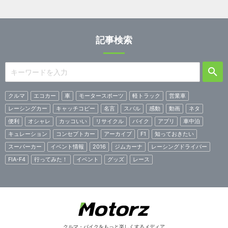
記事検索
クルマ
エコカー
車
モータースポーツ
軽トラック
営業車
レーシングカー
キャッチコピー
名言
スバル
感動
動画
ネタ
便利
オシャレ
カッコいい
リサイクル
バイク
アプリ
車中泊
キュレーション
コンセプトカー
アーカイブ
F1
知っておきたい
スーパーカー
イベント情報
2016
ジムカーナ
レーシングドライバー
FIA-F4
行ってみた！
イベント
グッズ
レース
クルマ・バイクをもっと楽しくするメディア