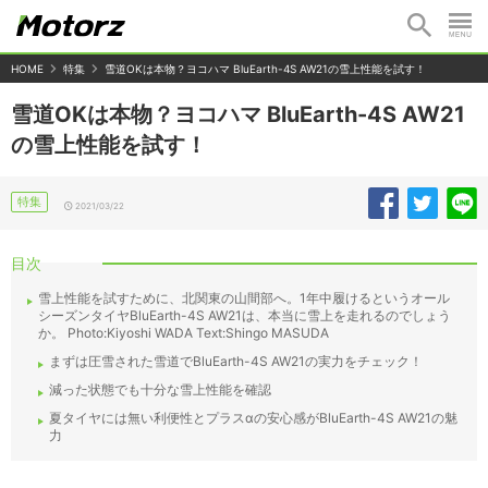
HOME
特集
雪道OKは本物？ヨコハマ BluEarth-4S AW21の雪上性能を試す！
雪道OKは本物？ヨコハマ BluEarth-4S AW21
の雪上性能を試す！
特集
2021/03/22
目次
雪上性能を試すために、北関東の山間部へ。1年中履けるというオール
シーズンタイヤBluEarth-4S AW21は、本当に雪上を走れるのでしょう
か。 Photo:Kiyoshi WADA Text:Shingo MASUDA
まずは圧雪された雪道でBluEarth-4S AW21の実力をチェック！
減った状態でも十分な雪上性能を確認
夏タイヤには無い利便性とプラスαの安心感がBluEarth-4S AW21の魅
力