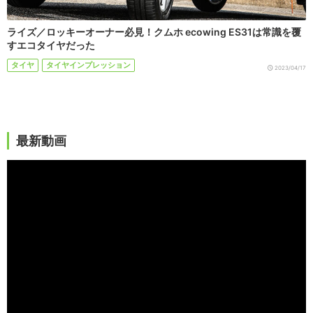
ライズ／ロッキーオーナー必見！クムホ ecowing ES31は常識を覆
すエコタイヤだった
タイヤ
タイヤインプレッション
2023/04/17
最新動画