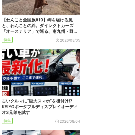
【わんこと全国旅#19】岬を駆ける風
と、わんことの絆。ダイレクトカーズ
「オーステリア」で巡る、南九州・野…
特集
2026/08/05
古いクルマに“巨大スマホ”を後付け!?
KEIYOポータブルディスプレイオーディ
オ3兄弟を試す
特集
2026/08/04