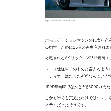
出典：http://www.bornrich.com/
ホモロゲーションマシンの代表的存在であ
参戦するために25台のみ生産されま
搭載される6.9リッターV型12気筒エ
レース仕様車そのものと言えるよう
ーディオ、はたまたABSなんていう
1999年当時でなんと2億5000万円
しかも誰でも買えたわけではなく、
ステムだったそうです。