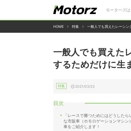
モーターズは
HOME
特集
一般人でも買えたレーシン
一般人でも買えた
するためだけに生
特集
2021/03/23
目次
「レースで勝つためにはどうしたら
な市販車（ホモロゲーションマシン
車をご紹介します！