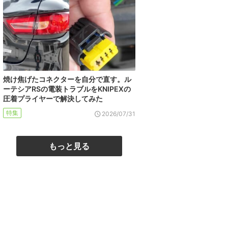
焼け焦げたコネクターを自分で直す。ル
ーテシアRSの電装トラブルをKNIPEXの
圧着プライヤーで解決してみた
特集
2026/07/31
もっと見る