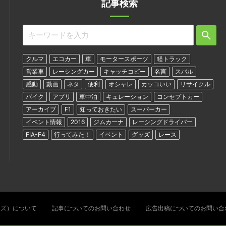
記事検索
クルマ
エコカー
車
モータースポーツ
軽トラック
営業車
レーシングカー
キャッチコピー
名言
スバル
感動
動画
ネタ
便利
オシャレ
カッコいい
リサイクル
バイク
アプリ
車中泊
キュレーション
コンセプトカー
アーカイブ
F1
知っておきたい
スーパーカー
イベント情報
2016
ジムカーナ
レーシングドライバー
FIA-F4
行ってみた！
イベント
グッズ
レース
ターズ）について
記事についてのお問い合わせ
広告出稿についてのお問い合