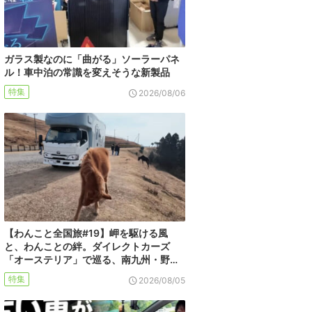
ガラス製なのに「曲がる」ソーラーパネ
ル！車中泊の常識を変えそうな新製品
特集
2026/08/06
【わんこと全国旅#19】岬を駆ける風
と、わんことの絆。ダイレクトカーズ
「オーステリア」で巡る、南九州・野…
特集
2026/08/05