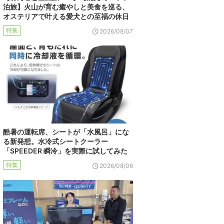
泊旅】火山が育む癒やしと美食を巡る、
オステリアで叶える愛犬との至福の休日
特集
2026/08/07
酷暑の運転席、シートが「水風呂」にな
る新発想。水冷式シートクーラー
「SPEEDER 瞬冷」を実際に試してみた
特集
2026/08/06