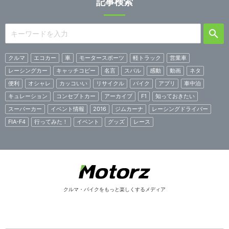
記事検索
クルマ
エコカー
車
モータースポーツ
軽トラック
営業車
レーシングカー
キャッチコピー
名言
スバル
感動
動画
ネタ
便利
オシャレ
カッコいい
リサイクル
バイク
アプリ
車中泊
キュレーション
コンセプトカー
アーカイブ
F1
知っておきたい
スーパーカー
イベント情報
2016
ジムカーナ
レーシングドライバー
FIA-F4
行ってみた！
イベント
グッズ
レース
クルマ・バイクをもっと楽しくするメディア