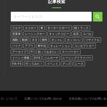
記事検索
クルマ
エコカー
車
モータースポーツ
軽トラック
営業車
レーシングカー
キャッチコピー
名言
スバル
感動
動画
ネタ
便利
オシャレ
カッコいい
リサイクル
バイク
アプリ
車中泊
キュレーション
コンセプトカー
アーカイブ
F1
知っておきたい
スーパーカー
イベント情報
2016
ジムカーナ
レーシングドライバー
FIA-F4
行ってみた！
イベント
グッズ
レース
ターズ）について
記事についてのお問い合わせ
広告出稿についてのお問い合