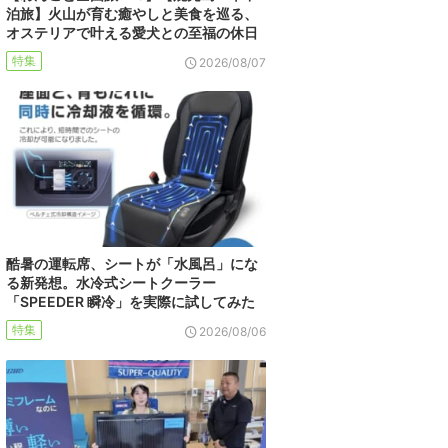
泊旅】火山が育む癒やしと美食を巡る、
オステリアで叶える愛犬との至福の休日
特集
2026/08/07
酷暑の運転席、シートが「水風呂」にな
る新発想。水冷式シートクーラー
「SPEEDER 瞬冷」を実際に試してみた
特集
2026/08/06