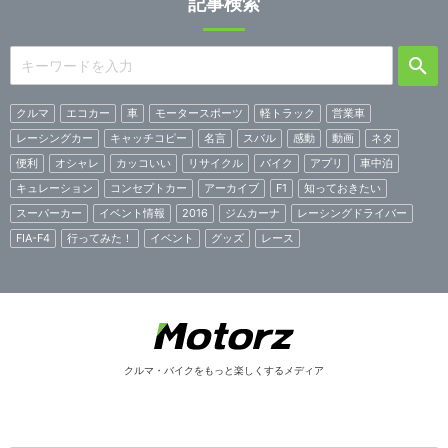
記事検索
クルマ
エコカー
車
モータースポーツ
軽トラック
営業車
レーシングカー
キャッチコピー
名言
スバル
感動
動画
ネタ
便利
オシャレ
カッコいい
リサイクル
バイク
アプリ
車中泊
キュレーション
コンセプトカー
アーカイブ
F1
知っておきたい
スーパーカー
イベント情報
2016
ジムカーナ
レーシングドライバー
FIA-F4
行ってみた！
イベント
グッズ
レース
クルマ・バイクをもっと楽しくするメディア