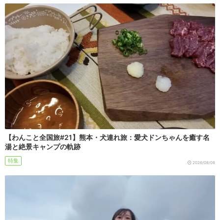
【わんこと全国旅#21】熊本・犬連れ旅：愛犬ドンちゃんを癒す名
湯と絶景キャンプの軌跡
特集
2026/08/08