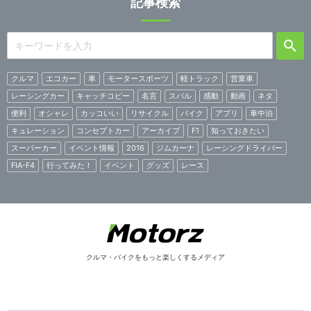
記事検索
クルマ
エコカー
車
モータースポーツ
軽トラック
営業車
レーシングカー
キャッチコピー
名言
スバル
感動
動画
ネタ
便利
オシャレ
カッコいい
リサイクル
バイク
アプリ
車中泊
キュレーション
コンセプトカー
アーカイブ
F1
知っておきたい
スーパーカー
イベント情報
2016
ジムカーナ
レーシングドライバー
FIA-F4
行ってみた！
イベント
グッズ
レース
クルマ・バイクをもっと楽しくするメディア