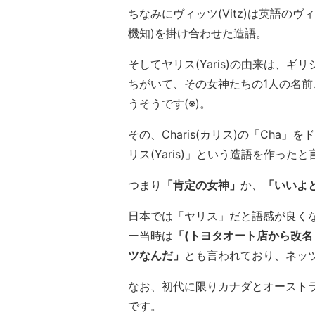
ちなみにヴィッツ(Vitz)は英語のヴィ
機知)を掛け合わせた造語。
そしてヤリス(Yaris)の由来は、ギリ
ちがいて、その女神たちの1人の名前、
うそうです(※)。
その、Charis(カリス)の「Cha
リス(Yaris)」という造語を作った
つまり
「肯定の女神」
か、
「いいよ
日本では「ヤリス」だと語感が良く
ー当時は
「(トヨタオート店から改名
ツなんだ」
とも言われており、ネッ
なお、初代に限りカナダとオーストラ
です。