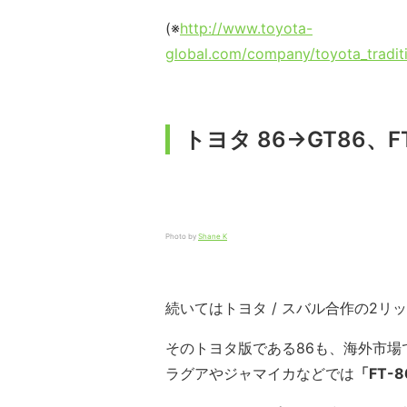
(※
http://www.toyota-
global.com/company/toyota_tradit
トヨタ 86→GT86、F
Photo by
Shane K
続いてはトヨタ / スバル合作の2リ
そのトヨタ版である86も、海外市
ラグアやジャマイカなどでは
「FT-