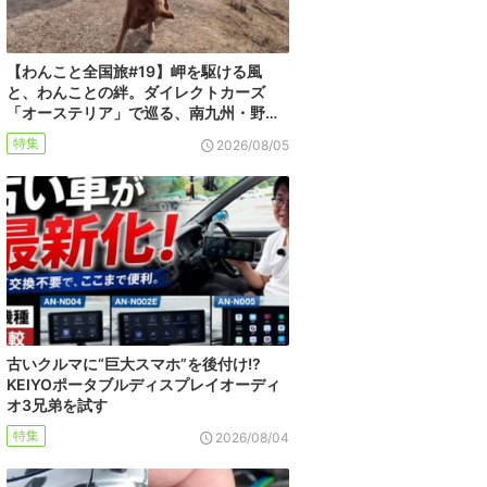
【わんこと全国旅#19】岬を駆ける風
と、わんことの絆。ダイレクトカーズ
「オーステリア」で巡る、南九州・野…
特集
2026/08/05
古いクルマに“巨大スマホ”を後付け!?
KEIYOポータブルディスプレイオーディ
オ3兄弟を試す
特集
2026/08/04