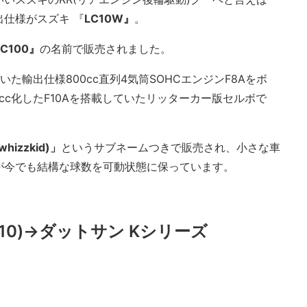
出仕様がスズキ 『
LC10W』
。
C100』
の名前で販売されました。
た輸出仕様800cc直列4気筒SOHCエンジンF8Aをボ
0cc化したF10Aを搭載していたリッターカー版セルボで
izzkid)」
というサブネームつきで販売され、小さな車
が今でも結構な球数を可動状態に保っています。
10)→ダットサン Kシリーズ