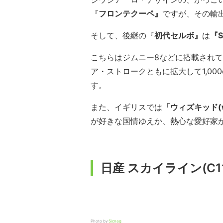
『
フロンテクーペ』
ですが、その輸
そして、後継の『
初代セルボ』
は
『S
こちらはジムニー8などに搭載されてい
ア・ストロークともに拡大して1,00
す。
また、イギリスでは
「ウィズキッド(wh
が好きな国情ゆえか、熱心な愛好家
日産 スカイライン(C1
Photo by
Sicnag