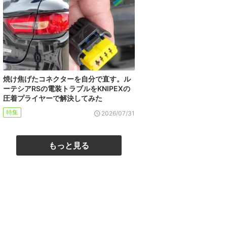
焼け焦げたコネクターを自分で直す。ル
ーテシアRSの電装トラブルをKNIPEXの
圧着プライヤーで解決してみた
特集
2026/07/31
もっと見る