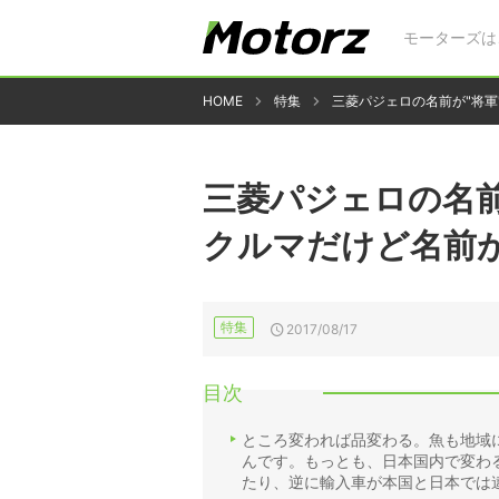
モーターズは
HOME
特集
三菱パジェロの名前が"将軍
三菱パジェロの名前
クルマだけど名前
特集
2017/08/17
目次
ところ変われば品変わる。魚も地域
んです。もっとも、日本国内で変わ
たり、逆に輸入車が本国と日本では