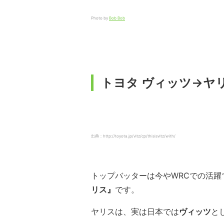
Photo by
Bob Bob
トヨタ ヴィッツ→ヤリ
出典：http://toyota.jp/vitz/cp/thisisvitz/with/
トップバッターは今やWRCでの活
リス』
です。
ヤリスは、実は日本では
ヴィッツ
と