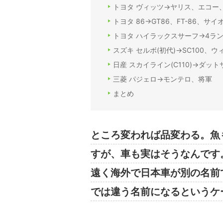
トヨタ ヴィッツ→ヤリス、エコー、V
トヨタ 86→GT86、FT-86、サイオ
トヨタ ハイラックスサーフ→4ラ
スズキ セルボ(初代)→SC100、
日産 スカイライン(C110)→ダット
三菱 パジェロ→モンテロ、将軍
まとめ
ところ変われば品変わる。魚
すが、車も実はそうなんです
遠く海外で日本車が別の名前
では違う名前になるというケ