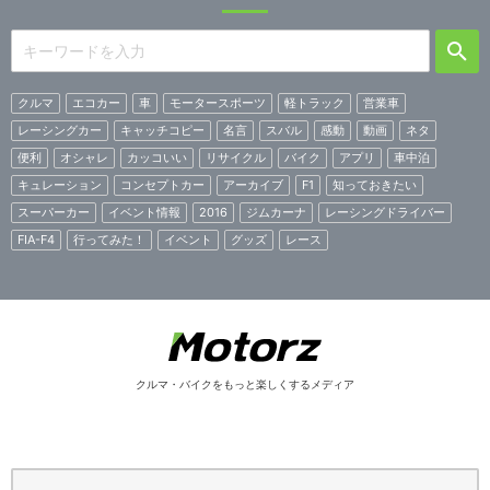
クルマ
エコカー
車
モータースポーツ
軽トラック
営業車
レーシングカー
キャッチコピー
名言
スバル
感動
動画
ネタ
便利
オシャレ
カッコいい
リサイクル
バイク
アプリ
車中泊
キュレーション
コンセプトカー
アーカイブ
F1
知っておきたい
スーパーカー
イベント情報
2016
ジムカーナ
レーシングドライバー
FIA-F4
行ってみた！
イベント
グッズ
レース
クルマ・バイクをもっと楽しくするメディア