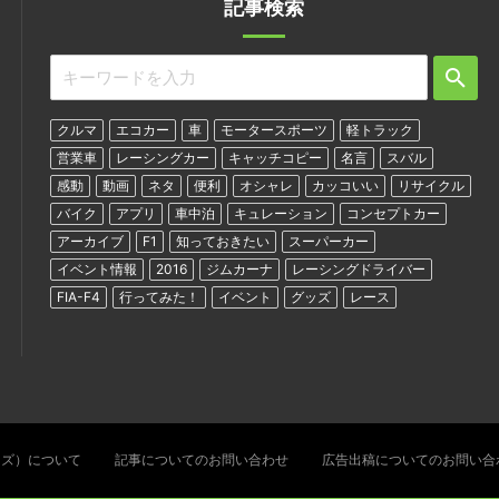
記事検索
クルマ
エコカー
車
モータースポーツ
軽トラック
営業車
レーシングカー
キャッチコピー
名言
スバル
感動
動画
ネタ
便利
オシャレ
カッコいい
リサイクル
バイク
アプリ
車中泊
キュレーション
コンセプトカー
アーカイブ
F1
知っておきたい
スーパーカー
イベント情報
2016
ジムカーナ
レーシングドライバー
FIA-F4
行ってみた！
イベント
グッズ
レース
ターズ）について
記事についてのお問い合わせ
広告出稿についてのお問い合