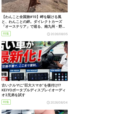
【わんこと全国旅#19】岬を駆ける風
と、わんことの絆。ダイレクトカーズ
「オーステリア」で巡る、南九州・野…
特集
2026/08/05
古いクルマに“巨大スマホ”を後付け!?
KEIYOポータブルディスプレイオーディ
オ3兄弟を試す
特集
2026/08/04