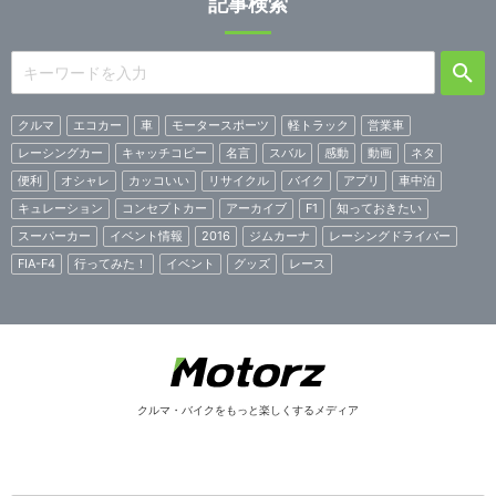
記事検索
クルマ
エコカー
車
モータースポーツ
軽トラック
営業車
レーシングカー
キャッチコピー
名言
スバル
感動
動画
ネタ
便利
オシャレ
カッコいい
リサイクル
バイク
アプリ
車中泊
キュレーション
コンセプトカー
アーカイブ
F1
知っておきたい
スーパーカー
イベント情報
2016
ジムカーナ
レーシングドライバー
FIA-F4
行ってみた！
イベント
グッズ
レース
クルマ・バイクをもっと楽しくするメディア