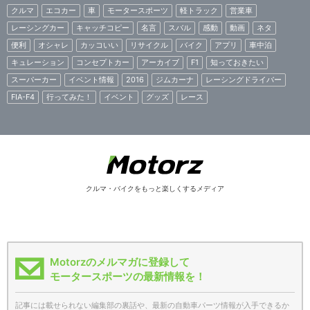
クルマ
エコカー
車
モータースポーツ
軽トラック
営業車
レーシングカー
キャッチコピー
名言
スバル
感動
動画
ネタ
便利
オシャレ
カッコいい
リサイクル
バイク
アプリ
車中泊
キュレーション
コンセプトカー
アーカイブ
F1
知っておきたい
スーパーカー
イベント情報
2016
ジムカーナ
レーシングドライバー
FIA-F4
行ってみた！
イベント
グッズ
レース
クルマ・バイクをもっと楽しくするメディア
Motorzのメルマガに登録して
モータースポーツの最新情報を！
記事には載せられない編集部の裏話や、最新の自動車パーツ情報が入手できるか