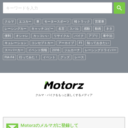
クルマ
エコカー
車
モータースポーツ
軽トラック
営業車
レーシングカー
キャッチコピー
名言
スバル
感動
動画
ネタ
便利
オシャレ
カッコいい
リサイクル
バイク
アプリ
車中泊
キュレーション
コンセプトカー
アーカイブ
F1
知っておきたい
スーパーカー
イベント情報
2016
ジムカーナ
レーシングドライバー
FIA-F4
行ってみた！
イベント
グッズ
レース
クルマ・バイクをもっと楽しくするメディア
Motorzのメルマガに登録して