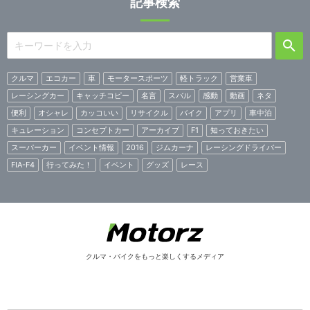
記事検索
クルマ
エコカー
車
モータースポーツ
軽トラック
営業車
レーシングカー
キャッチコピー
名言
スバル
感動
動画
ネタ
便利
オシャレ
カッコいい
リサイクル
バイク
アプリ
車中泊
キュレーション
コンセプトカー
アーカイブ
F1
知っておきたい
スーパーカー
イベント情報
2016
ジムカーナ
レーシングドライバー
FIA-F4
行ってみた！
イベント
グッズ
レース
クルマ・バイクをもっと楽しくするメディア