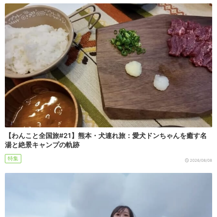
【わんこと全国旅#21】熊本・犬連れ旅：愛犬ドンちゃんを癒す名
湯と絶景キャンプの軌跡
特集
2026/08/08