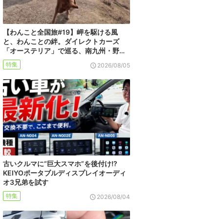
【わんこと全国旅#19】岬を駆ける風
と、わんことの絆。ダイレクトカーズ
「オーステリア」で巡る、南九州・野…
特集
2026/08/05
古いクルマに“巨大スマホ”を後付け!?
KEIYOポータブルディスプレイオーディ
オ3兄弟を試す
特集
2026/08/04