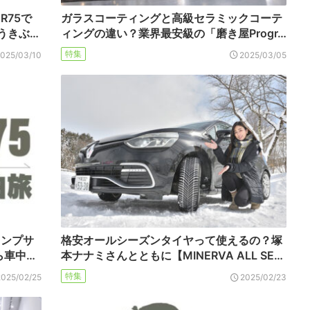
R75で
ガラスコーティングと高級セラミックコーテ
うきぶ…
ィングの違い？業界最安級の「磨き屋Progr…
特集
2025/03/10
2025/03/05
ャンプサ
格安オールシーズンタイヤって使えるの？塚
ら車中…
本ナナミさんとともに【MINERVA ALL SE…
特集
2025/02/25
2025/02/23