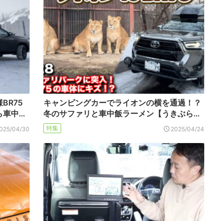
BR75
キャンピングカーでライオンの横を通過！？
ら車中…
冬のサファリと車中飯ラーメン【うきぶら…
特集
025/04/30
2025/04/24