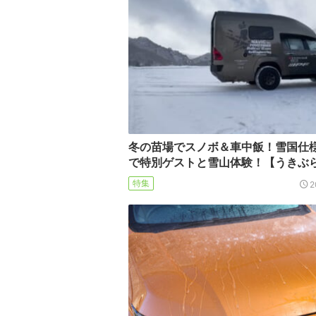
冬の苗場でスノボ＆車中飯！雪国仕様
で特別ゲストと雪山体験！【うきぶ
特集
2