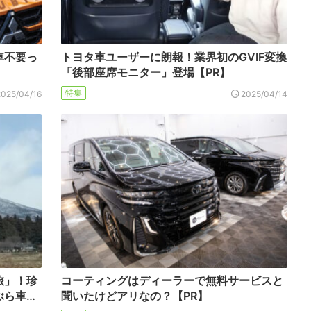
車不要っ
トヨタ車ユーザーに朗報！業界初のGVIF変換
「後部座席モニター」登場【PR】
特集
2025/04/16
2025/04/14
旅」！珍
コーティングはディーラーで無料サービスと
ぶら車…
聞いたけどアリなの？【PR】