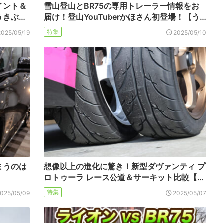
イント＆
雪山登山とBR75の専用トレーラー情報をお
うきぶ…
届け！登山YouTuberかほさん初登場！【う…
特集
2025/05/19
2025/05/10
まうのは
想像以上の進化に驚き！新型ダヴァンティ プ
】
ロトゥーラ レース公道＆サーキット比較【…
特集
2025/05/09
2025/05/07