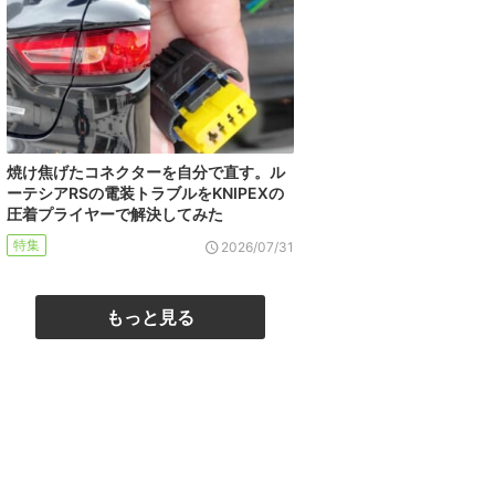
焼け焦げたコネクターを自分で直す。ル
ーテシアRSの電装トラブルをKNIPEXの
圧着プライヤーで解決してみた
特集
2026/07/31
もっと見る