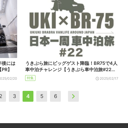
年後には
うきぶら旅にビッグゲスト降臨！BR75で4人
PR】
車中泊チャレンジ【うきぶら車中泊旅#22…
特集
2025/02/20
2025/02/17
2
3
4
5
6