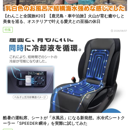
【わんこと全国旅#20】【鹿児島・車中泊旅】火山が育む癒やしと
美食を巡る、オステリアで叶える愛犬との至福の休日
特集
2026/08/07
酷暑の運転席、シートが「水風呂」になる新発想。水冷式シートク
ーラー「SPEEDER 瞬冷」を実際に試してみた